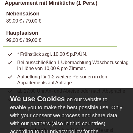
Appartement mit Miniküche (1 Pers.)
89,00 € / 79,00 €
99,00 € / 89,00 €
* Frühstück zzgl. 10,00 € p.P./ÜN.
Bei ausschließlich 1 Übernachtung Wäschezuschlag
in Höhe von 10,00 € pro Zimmer.
Aufbettung für 1-2 weitere Personen in den
Appartements auf Anfrage.
ab 17:00 Uhr An- und Abreise oder nach Absprache
on our website to
Preise gültig ab 01.01.2024
enable you to make the best possible use. Only
with your consent we process and share data
Kontakt
⋅
instagram
⋅
with our partners (also in third countries)
facebook
- Urlaub in MV - folgen Sie uns!
according to our privacy policy for the